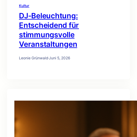
Kultur
DJ-Beleuchtung:
Entscheidend für
stimmungsvolle
Veranstaltungen
Leonie Grünwald
·
Juni 5, 2026