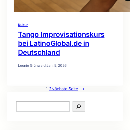
Kultur
Tango Improvisationskurs
bei LatinoGlobal.de in
Deutschland
Leonie Grünwald
·
Jan. 5, 2026
1
2
Nächste Seite
→
S
e
a
r
c