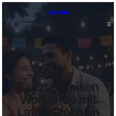
Latino Global
Salsa
Tanztechniken
Workshop mit
LatinoGlobal in