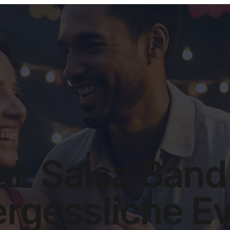
l: Salsa Band-
rgessliche E