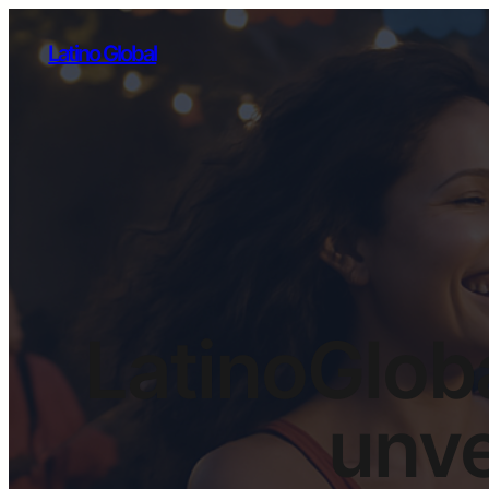
Latino Global
LatinoGloba
unve