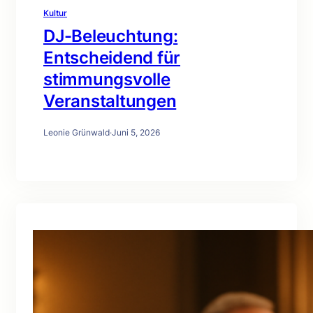
Kultur
DJ-Beleuchtung:
Entscheidend für
stimmungsvolle
Veranstaltungen
Leonie Grünwald
·
Juni 5, 2026