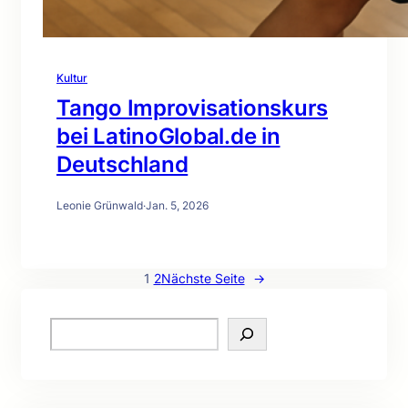
Kultur
Tango Improvisationskurs
bei LatinoGlobal.de in
Deutschland
Leonie Grünwald
·
Jan. 5, 2026
1
2
Nächste Seite
→
S
e
a
r
c